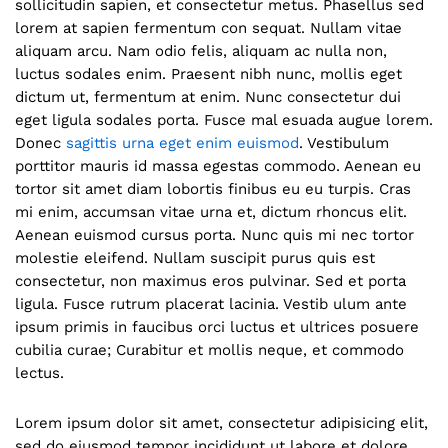
sollicitudin sapien, et consectetur metus. Phasellus sed
lorem at sapien fermentum con sequat. Nullam vitae
aliquam arcu. Nam odio felis, aliquam ac nulla non,
luctus sodales enim. Praesent nibh nunc, mollis eget
dictum ut, fermentum at enim. Nunc consectetur dui
eget ligula sodales porta. Fusce mal esuada augue lorem.
Donec
sagittis urna eget enim euismod
. Vestibulum
porttitor mauris id massa egestas commodo. Aenean eu
tortor sit amet diam lobortis finibus eu eu turpis. Cras
mi enim, accumsan vitae urna et, dictum rhoncus elit.
Aenean euismod cursus porta. Nunc quis mi nec tortor
molestie eleifend. Nullam suscipit purus quis est
consectetur, non maximus eros pulvinar. Sed et porta
ligula. Fusce rutrum placerat lacinia. Vestib ulum ante
ipsum primis in faucibus orci luctus et ultrices posuere
cubilia curae; Curabitur et mollis neque, et commodo
lectus.
Lorem ipsum dolor sit amet, consectetur adipisicing elit,
sed do eiusmod tempor incididunt ut labore et dolore