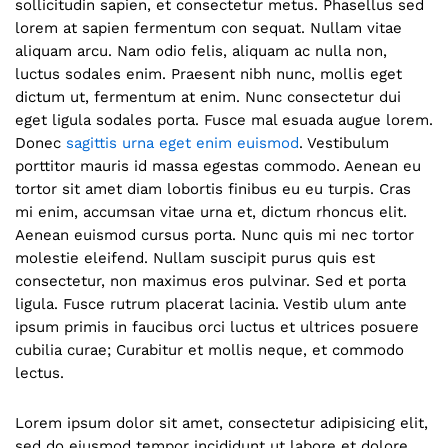
sollicitudin sapien, et consectetur metus. Phasellus sed
lorem at sapien fermentum con sequat. Nullam vitae
aliquam arcu. Nam odio felis, aliquam ac nulla non,
luctus sodales enim. Praesent nibh nunc, mollis eget
dictum ut, fermentum at enim. Nunc consectetur dui
eget ligula sodales porta. Fusce mal esuada augue lorem.
Donec
sagittis urna eget enim euismod
. Vestibulum
porttitor mauris id massa egestas commodo. Aenean eu
tortor sit amet diam lobortis finibus eu eu turpis. Cras
mi enim, accumsan vitae urna et, dictum rhoncus elit.
Aenean euismod cursus porta. Nunc quis mi nec tortor
molestie eleifend. Nullam suscipit purus quis est
consectetur, non maximus eros pulvinar. Sed et porta
ligula. Fusce rutrum placerat lacinia. Vestib ulum ante
ipsum primis in faucibus orci luctus et ultrices posuere
cubilia curae; Curabitur et mollis neque, et commodo
lectus.
Lorem ipsum dolor sit amet, consectetur adipisicing elit,
sed do eiusmod tempor incididunt ut labore et dolore