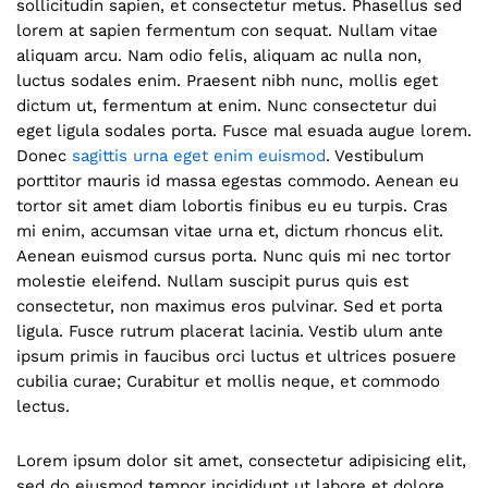
sollicitudin sapien, et consectetur metus. Phasellus sed
lorem at sapien fermentum con sequat. Nullam vitae
aliquam arcu. Nam odio felis, aliquam ac nulla non,
luctus sodales enim. Praesent nibh nunc, mollis eget
dictum ut, fermentum at enim. Nunc consectetur dui
eget ligula sodales porta. Fusce mal esuada augue lorem.
Donec
sagittis urna eget enim euismod
. Vestibulum
porttitor mauris id massa egestas commodo. Aenean eu
tortor sit amet diam lobortis finibus eu eu turpis. Cras
mi enim, accumsan vitae urna et, dictum rhoncus elit.
Aenean euismod cursus porta. Nunc quis mi nec tortor
molestie eleifend. Nullam suscipit purus quis est
consectetur, non maximus eros pulvinar. Sed et porta
ligula. Fusce rutrum placerat lacinia. Vestib ulum ante
ipsum primis in faucibus orci luctus et ultrices posuere
cubilia curae; Curabitur et mollis neque, et commodo
lectus.
Lorem ipsum dolor sit amet, consectetur adipisicing elit,
sed do eiusmod tempor incididunt ut labore et dolore